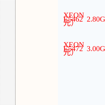
XEON
E5462 2.80
元）
XEON
E5472 3.00
元）