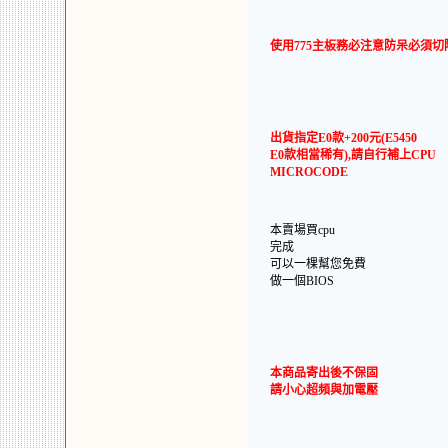
使用775主板務必注意防呆必須切
出貨指定E0款+200元(E5450
E0款相當稀有),請自行補上CPU
MICROCODE
本賣場買cpu
完成
可以一棵幫您免費
做一個BIOS
本商品寄出後不保固
請小心超頻與加電壓