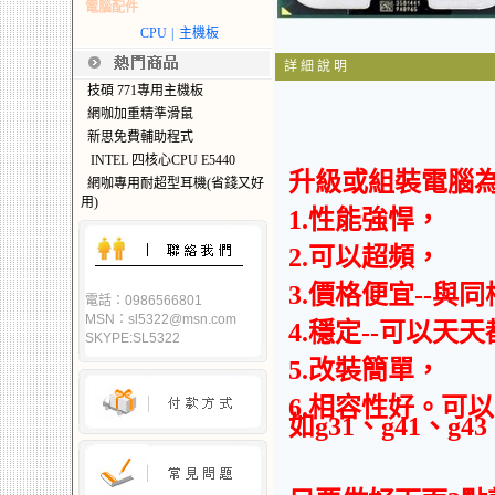
電腦配件
CPU
|
主機板
詳 細 說 明
技碩 771專用主機板
網咖加重精準滑鼠
新思免費輔助程式
INTEL 四核心CPU E5440
升級或組裝電腦為什
網咖專用耐超型耳機(省錢又好
用)
1.性能強悍，
2.可以超頻，
3.價格便宜--與
電話：0986566801
MSN：sl5322@msn.com
4.穩定--可以天
SKYPE:SL5322
5.改裝簡單，
6.相容性好。可以
如g31、g41、g