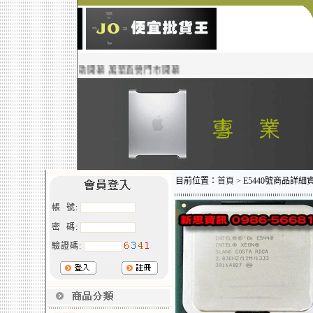
慶助開幕 萬華直營門市開幕
目前位置：
首頁
> E5440號商品詳細
帳 號:
密 碼:
驗證碼: