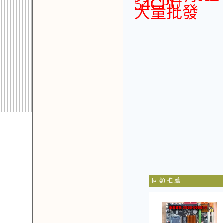
54CPU
大量批發
同 類 推 薦