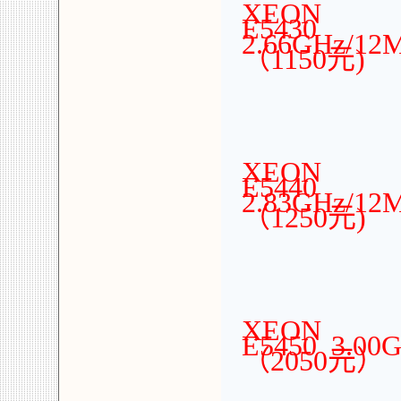
XEON
E5430
2.66GHz/12
（1150元)
XEON
E5440
2.83GHz/12
（1250元)
XEON
E5450 3.00
（2050元）