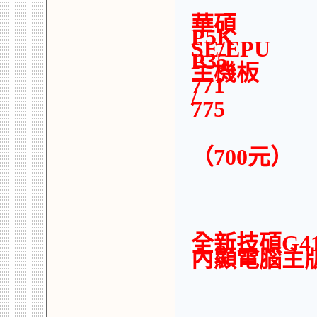
華碩
P5K
SE/EPU
P35
主機板
771
/
775
（700元）
全新技碩G4
內顯電腦主版