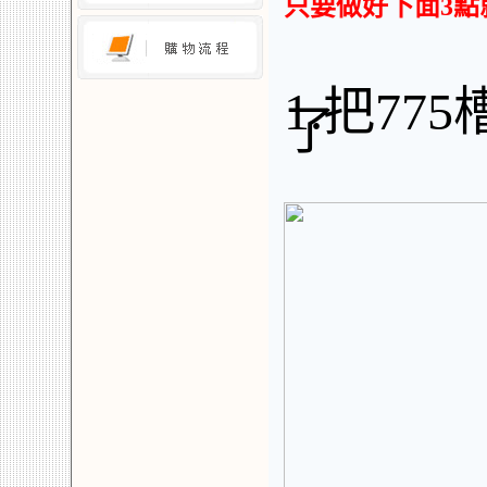
只要做好下面3點
1.把7
了