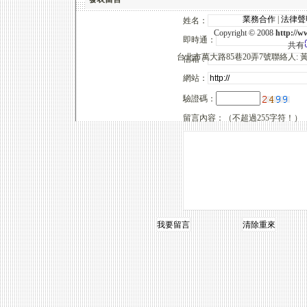
業務合作
|
法律聲
姓名：
Copyright © 2008
http:/
即時通：
共有
台北市萬大路85巷20弄7號聯絡人: 黃順隆098
信箱：
網站：
驗證碼：
留言內容：（不超過255字符！）