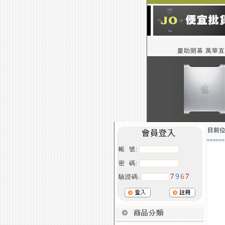
慶助開幕 萬華直營
目前
帳 號:
密 碼:
驗證碼: