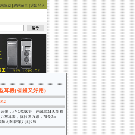
網站幫助
|
網站留言
|
退出登入
型耳機(省錢又好用)
BM2
C頭帶，PVC軟咪管，內藏式MIC架構
力布耳套，抗拉彈力線，加長2m
mPU防火耐磨彈力抗拉線