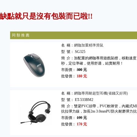
缺點就只是沒有包裝而已啦!!
同 類 推 薦
名 稱：
網咖加重精準滑鼠
型 號： SG325
簡 介：加配重的網咖專用遊戲鼠標，移動速度1000
秒，定位準確，使用舒適，結實耐用！
市面價：
300
元
批發價：
180 元
名 稱：
網咖專用耐超型耳機(省錢又好用)
型 號： ET-533BM2
簡 介：雙梁PVC頭帶，PVC軟咪管，內藏式
抗拉彈力線，加長2m 3.0mmPU防火耐磨彈力
市面價：
199
元
批發價：
170 元