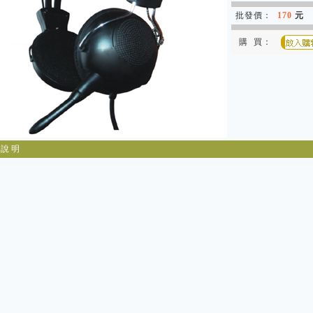
批發價：
170
元
購 買：
 說 明