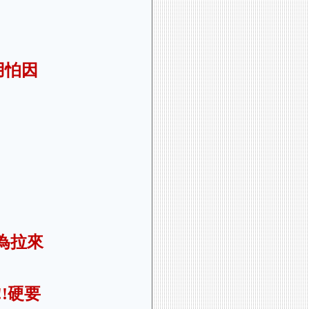
用怕因
為拉來
!硬要