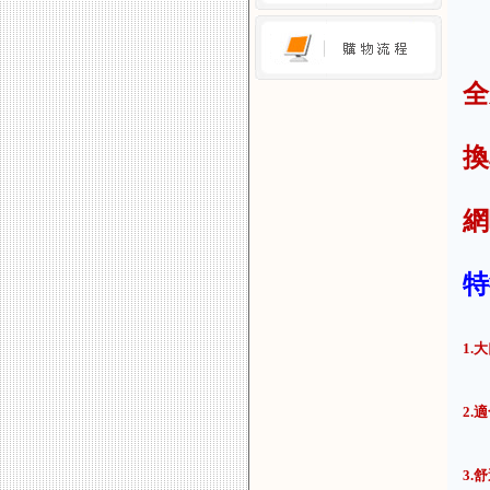
全
換
網
特
1.
2.
3.