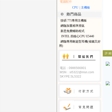
電腦配件
CPU
|
主機板
技碩 771專用主機板
網咖加重精準滑鼠
新思免費輔助程式
INTEL 四核心CPU E5440
網咖專用耐超型耳機(省錢又好
用)
詳 細
電話：0986566801
MSN：sl5322@msn.com
SKYPE:SL5322