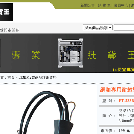
新聞公告
|
購 物 車
|
會員中心
|
門市開幕
位置：
首頁
> 533BM2號商品詳細資料
網咖專用耐超
型 號：
ET-533
雙梁PV
簡 介：
設計，彈
3.0m
市面價：
199
元