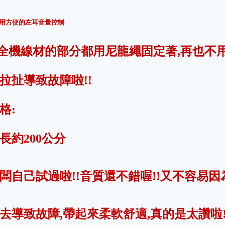
使用方便的左耳音量控制
.全機線材的部分都用尼龍繩固定著,再也不
拉扯導致故障啦!!
格:
長約200公分
闆自己試過啦!!音質還不錯喔!!又不容易因
去導致故障,帶起來柔軟舒適,真的是太讚啦!