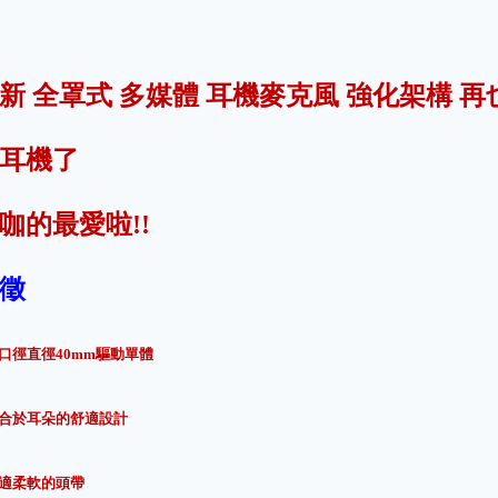
新 全罩式 多媒體 耳機麥克風 強化架構 再
耳機了
咖的最愛啦!!
徵
大口徑直徑40mm驅動單體
適合於耳朵的舒適設計
舒適柔軟的頭帶