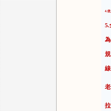
4.
5
為
規
線
老
拉